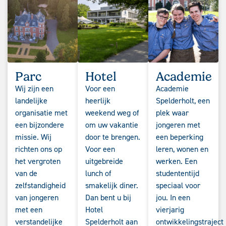
Parc
Hotel
Academie
Wij zijn een
Voor een
Academie
landelijke
heerlijk
Spelderholt, een
organisatie met
weekend weg of
plek waar
een bijzondere
om uw vakantie
jongeren met
missie. Wij
door te brengen.
een beperking
richten ons op
Voor een
leren, wonen en
het vergroten
uitgebreide
werken. Een
van de
lunch of
studententijd
zelfstandigheid
smakelijk diner.
speciaal voor
van jongeren
Dan bent u bij
jou. In een
met een
Hotel
vierjarig
verstandelijke
Spelderholt aan
ontwikkelingstraject