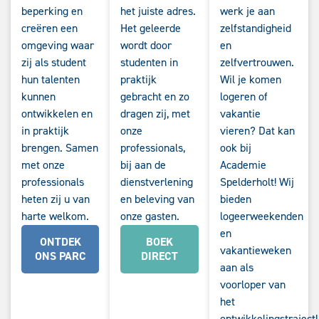
beperking en
het juiste adres.
werk je aan
creëren een
Het geleerde
zelfstandigheid
omgeving waar
wordt door
en
zij als student
studenten in
zelfvertrouwen.
hun talenten
praktijk
Wil je komen
kunnen
gebracht en zo
logeren of
ontwikkelen en
dragen zij, met
vakantie
in praktijk
onze
vieren? Dat kan
brengen. Samen
professionals,
ook bij
met onze
bij aan de
Academie
professionals
dienstverlening
Spelderholt! Wij
heten zij u van
en beleving van
bieden
harte welkom.
onze gasten.
logeerweekenden
en
ONTDEK
BOEK
vakantieweken
ONS PARC
DIRECT
aan als
voorloper van
het
ontwikkelingstraject!