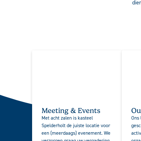
die
Meeting & Events
Ou
Met acht zalen is kasteel
Ons 
Spelderholt de juiste locatie voor
gesc
een (meerdaags) evenement. We
acti
verzorgen graag uw vergadering,
orga