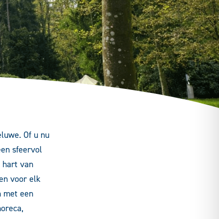
luwe. Of u nu
een sfeervol
 hart van
en voor elk
n met een
horeca,