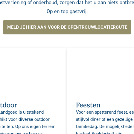
nstverlening of onderhoud, zorgen dat het u aan niets ontbre
Op en top gastvrij.
MELD JE HIER AAN VOOR DE OPENTROUWLOCATIEROUTE
tdoor
Feesten
landgoed is uitstekend
Voor een spetterend feest, e
hikt voor diverse outdoor
stijlvol diner of een gezellige
viteiten. Op ons eigen terrein
familiedag. De mogelijkheden
niseren we barbecues,
kasteel Spelderholt zijn