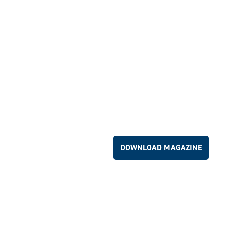
Geïnteresseerd in onze voorstelle
mogelijkheden? Bekijk ons Hotel 
banqueting magazine.
DOWNLOAD MAGAZINE