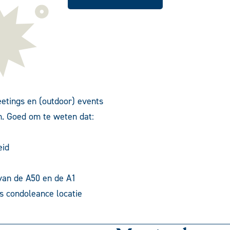
etings
en (
outdoor
) events
. Goed om te weten dat:
eid
 van de A50 en de A1
ls condoleance locatie