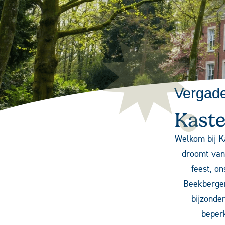
Vergade
Kaste
Welkom bij K
droomt van
feest
, on
Beekbergen
bijzonde
beperk